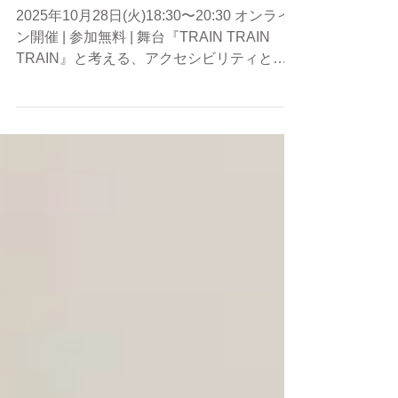
京芸術劇場 社会共生セ
ミナー 第13回
2025年10月28日(火)18:30〜20:30 オンライ
ン開催 | 参加無料 | 舞台『TRAIN TRAIN
TRAIN』と考える、アクセシビリティとこ
れからの舞台の楽しみ方 | 東京芸術劇場 社会
共生セミナー 第13回 | A&I (Accessible &
Inclusive Theatre ) セミナー 第13回 | 主催 東
京都／東京芸術劇場（公益財団法人東京都歴
史文化財団）