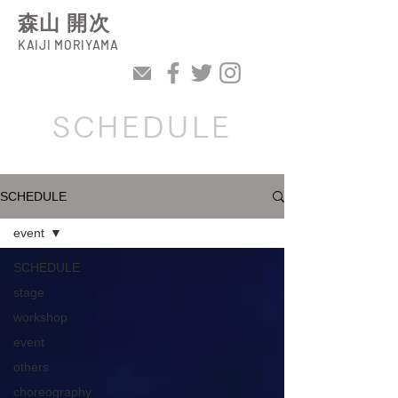
森山 開次
KAIJI MORIYAMA
SCHEDULE
SCHEDULE
event
SCHEDULE
stage
workshop
event
others
choreography