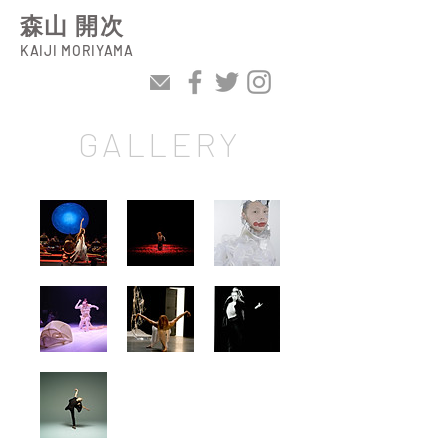
森山 開次
KAIJI MORIYAMA
GALLERY