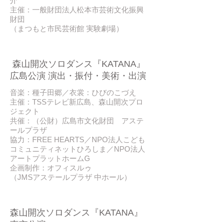
介
主催：一般財団法人松本市芸術文化振興
財団
（まつもと市民芸術館 実験劇場）
2016/ 11
​ 森山開次ソロダンス『KATANA』
広島公演 演出・振付・美術・出演
音楽：種子田郷／衣裳：ひびのこづえ
主催：TSSテレビ新広島、森山開次プロ
ジェクト
共催：（公財）広島市文化財団 アステ
ールプラザ
協力：FREE HEARTS／NPO法人こども
コミュニティネットひろしま／NPO法人
アートプラットホームG
企画制作：オフィスルゥ
（JMSアステールプラザ 中ホール）
2016/ 10
森山開次ソロダンス『KATANA』