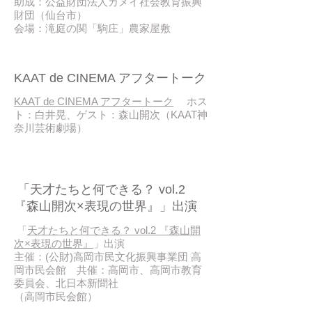
助成：公益財団法人カメイ社会教育振興
財団（仙台市）
会場：滝庭の関「駒庄」農家屋敷
2017/ 09
KAAT de CINEMA アフタートーク
KAAT de CINEMA アフタートーク
ホス
ト：白井晃、ゲスト：森山開次（KAAT神
奈川芸術劇場）
2017/09
「天才たちと何できる？ vol.2
『森山開次×表現の世界』」出演
「
天才たちと何できる？ vol.2 『森山開
次×表現の世界』
」出演
主催：(公財)高岡市民文化振興事業団 高
岡市民会館 共催：高岡市、高岡市教育
委員会、北日本新聞社
（高岡市民会館）