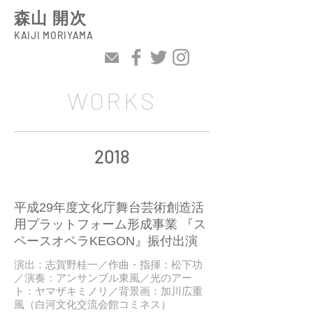
森山 開次
KAIJI MORIYAMA
WORKS
2018
2018 / 03
平成29年度文化庁舞台芸術創造活
用プラットフォーム形成事業 『ス
ペースオペラKEGON』振付出演
演出：志賀野桂一／作曲・指揮：松下功
／演奏：アンサンブル東風／光のアー
ト：ヤマザキミノリ／背景画：加川広重
風（白河文化交流会館コミネス）