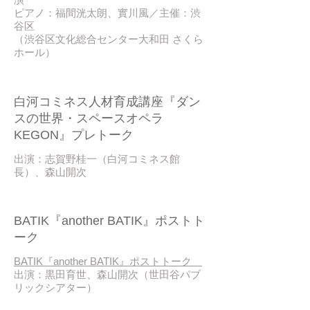
ピアノ：福間洸太朗、實川風／主催：渋
谷区
（渋谷区文化総合センター大和田 さくら
ホール）
2018 / 02
白河コミネス人材育成講座『ダン
スの世界・スペースオペラ
KEGON』プレトーク
​出演：志賀野桂一（白河コミネス館
長）、森山開次
2018 / 02
BATIK『another BATIK』ポストト
ーク
BATIK『another BATIK』ポストトーク
出演：黒田育世、森山開次（世田谷パブ
リックシアター）