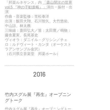
「邦楽ルネサンス」内
「森山開次の世界
vol.5 『神の子勧進帳』」
演出・振付・出
演
作曲・音楽監修：笠松泰洋
出演：飯田大翔、石川智久、大竹悠佑、
中山諒、林太務
三味線：蓑田弘大／笛：太田豊／鳴物：
藤舎夏実、長尾基史
ヴィオラ：ダニイル・グリシン／チェ
ロ：ルドヴィート・カンタ（オーケスト
ラアンサンブル金沢）
（石川県立音楽堂 邦楽ホール）
2016
2016/ 12
竹内スグル展『再生』オープニン
グトーク
竹内スグル展『再生』
オープニングトー