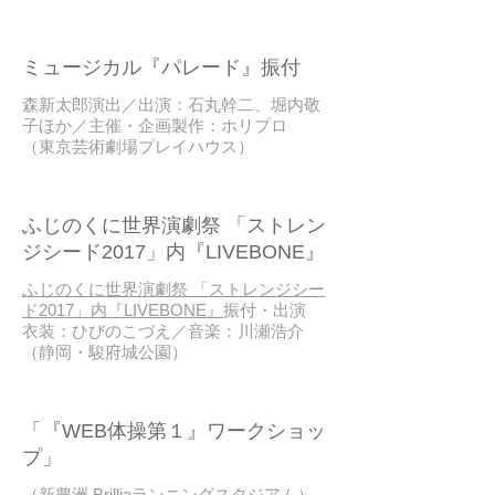
2017 / 05~06
​ミュージカル『パレード』振付
森新太郎演出／出演：石丸幹二、堀内敬
子ほか／主催・企画製作：ホリプロ
（東京芸術劇場プレイハウス）
2017 / 05
ふじのくに世界演劇祭 「ストレン
ジシード2017」内『LIVEBONE』
ふじのくに世界演劇祭 「ストレンジシー
ド2017」内『LIVEBONE』
振付・出演
衣装：ひびのこづえ／音楽：川瀬浩介
（静岡・駿府城公園）
2017 / 03
「『WEB体操第１』ワークショッ
プ」
（新豊洲 Brilliaランニングスタジアム）