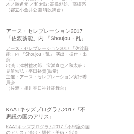
木ノ脇道元 ／和太鼓: 高橋勅雄、高橋亮
（都立小金井公園 特設舞台）
2017 / 08
アース・セレブレーション2017
「佐渡薪能」内 『Shoujou・乱』
アース・セレブレーション2017 「佐渡薪
能」内 『Shoujou・乱』
演出・振付・出
演
出演：津村禮次郎、宝満直也／和太鼓：
見留知弘・平田裕貴(鼓童)
主催：アース・セレブレーション実行委
員会
（佐渡・相川春日神社能舞台）
2017 / 07~08
KAATキッズプログラム2017『不
思議の国のアリス』
KAATキッズプログラム2017『不思議の国
のアリス』
演出・振付・美術・出演