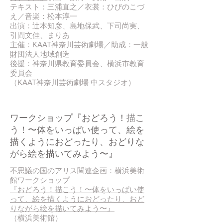
テキスト：三浦直之／衣裳：ひびのこづ
え／音楽：松本淳一
出演：辻本知彦、島地保武、下司尚実、
引間文佳、まりあ
主催：KAAT神奈川芸術劇場／助成：一般
財団法人地域創造
後援：神奈川県教育委員会、横浜市教育
委員会
（KAAT神奈川芸術劇場 中スタジオ）
2017/ 06
ワークショップ『おどろう！描こ
う！〜体をいっぱい使って、絵を
描くようにおどったり、おどりな
がら絵を描いてみよう〜』
​不思議の国のアリス関連企画：横浜美術
館ワークショップ
『おどろう！描こう！〜体をいっぱい使
って、絵を描くようにおどったり、おど
りながら絵を描いてみよう〜』
（横浜美術館）