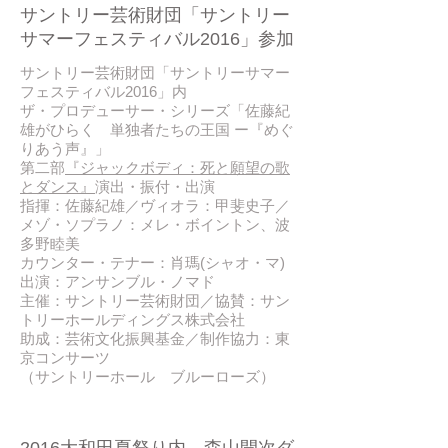
サントリー芸術財団「サントリー
サマーフェスティバル2016」参加
サントリー芸術財団「サントリーサマー
フェスティバル2016」内
ザ・プロデューサー・シリーズ「佐藤紀
雄がひらく 単独者たちの王国 ー『めぐ
りあう声』」
第二部
『ジャックボディ：死と願望の歌
とダンス』
演出・振付・出演
指揮：佐藤紀雄／ヴィオラ：甲斐史子／
メゾ・ソプラノ：メレ・ボイントン、波
多野睦美
カウンター・テナー：肖瑪(シャオ・マ)
出演：アンサンブル・ノマド
主催：サントリー芸術財団／協賛：サン
トリーホールディングス株式会社
助成：芸術文化振興基金／制作協力：東
京コンサーツ
（サントリーホール ブルーローズ）
2016/ 08
2016大和田夏祭り内 森山開次ダ