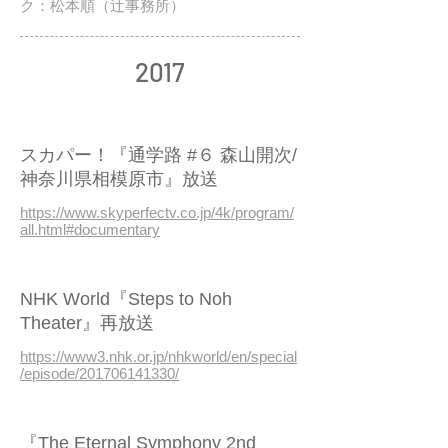
ク：松本順（辻事務所）
2017
2017/12
スカパー！『通学路 #６ 森山開次/
神奈川県相模原市』放送
https://www.skyperfectv.co.jp/4k/program/
all.html#documentary
2018/12
NHK World『Steps to Noh
Theater』再放送
https://www3.nhk.or.jp/nhkworld/en/special
/episode/201706141330/
2017/11
『The Eternal Symphony 2nd