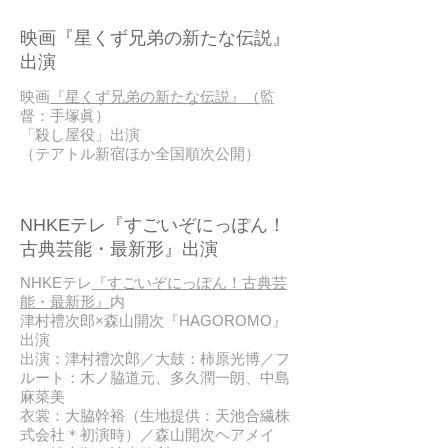
2018 / 01
映画『星くず兄弟の新たな伝説』
出演
映画
『星くず兄弟の新たな伝説』（
監
督：手塚眞）
「殺し屋役」出演
（テアトル新宿ほか全国順次公開）
2018 / 01
NHKEテレ『すごいぞにっぽん！
古典芸能・最新形』出演
NHKEテレ
『すごいぞにっぽん！古典芸
能・最新形』
内
津村禮次郎×森山開次『HAGOROMO』
出演
出演：津村禮次郎／大鼓：柿原光博／フ
ルート：木ノ脇道元、多久潤一朗、中島
麻菜美
衣裳：大脇幹裕（生地提供：天池合繊株
式会社＊初演時）／森山開次ヘアメイ