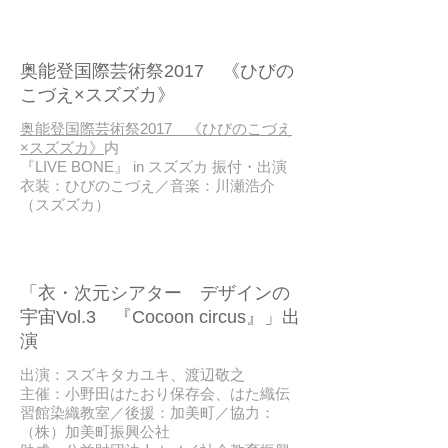
2017/10
奥能登国際芸術祭2017 《ひびの
こづえ×スズズカ》
奥能登国際芸術祭2017 《ひびのこづえ
×スズズカ》
内
『LIVE BONE』 in スズズカ 振付・出演
衣装：ひびのこづえ／音楽：川瀬浩介
（スズズカ）
2017/10
「衣・次元シアター デザインの
宇宙Vol.3 『Cocoon circus』」出
演
出演：スズキタカユキ、渡辺敬之
主催：小野田はたおり保存会、はた織伝
習館染織教室／後援：加美町／協力：
（株）加美町振興公社