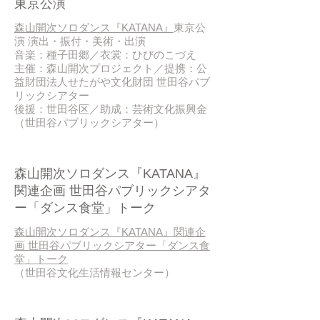
東京公演
森山開次ソロダンス『KATANA』
東京公
演 演出・振付・美術・出演
音楽：種子田郷／衣裳：ひびのこづえ
主催：森山開次プロジェクト／提携：公
益財団法人せたがや文化財団 世田谷パブ
リックシアター
後援：世田谷区／助成：芸術文化振興金
（世田谷パブリックシアター）
2016/ 09
森山開次ソロダンス『KATANA』
関連企画 世田谷パブリックシアタ
ー「ダンス食堂」トーク
森山開次ソロダンス『KATANA』関連企
画 世田谷パブリックシアター「ダンス食
堂」トーク
（世田谷文化生活情報センター）
2016/ 09