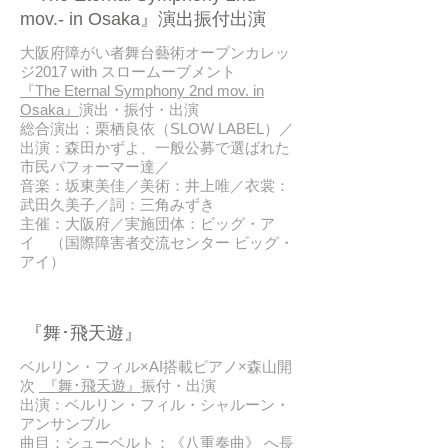
mov.- in Osaka』演出振付出演
大阪府障がい者舞台藝術オープンカレッ
ジ2017 with スロームーブメント
『The Eternal Symphony 2nd mov. in
Osaka』
演出・振付・出演
総合演出：栗栖良依（SLOW LABEL）／
出演：森田かずよ、一般公募で選ばれた
市民パフォーマー達／
音楽：坂東美佳／美術：井上唯／衣裳：
武田久美子​／詞：三角みずき
主催：大阪府／実施団体：ビッグ・ア
イ （国際障害者交流センター ビッグ・
アイ）
2017/11
『舞･飛天遊』
ベルリン・フィル×AI搭載ピアノ×森山開
次
『舞･飛天遊』
振付・出演
出演：ベルリン・フィル・シャルーン・
アンサンブル
曲目：シューベルト：《八重奏曲》 へ長