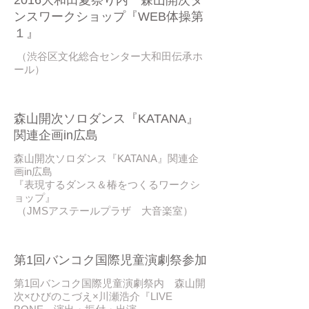
ンスワークショップ『WEB体操第
１』
（渋谷区文化総合センター大和田伝承ホ
ール）
2016/ 07
森山開次ソロダンス『KATANA』
関連企画in広島
森山開次ソロダンス『KATANA』関連企
画in広島
『表現するダンス＆椿をつくるワークシ
ョップ』
（JMSアステールプラザ 大音楽室）
2016/ 07
第1回バンコク国際児童演劇祭参加
第1回バンコク国際児童演劇祭内 森山開
次×ひびのこづえ×川瀬浩介『LIVE