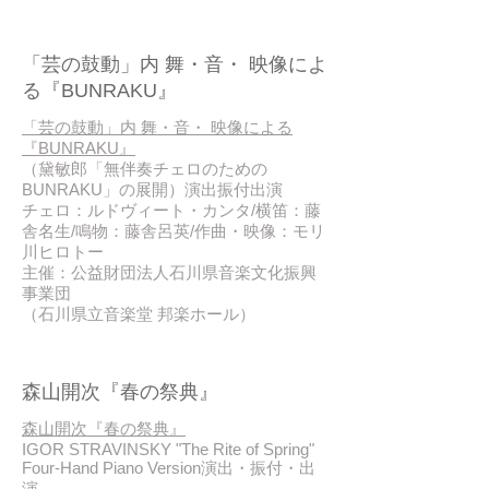
2018 / 03
「芸の鼓動」内 舞・音・ 映像によ
る『BUNRAKU』
「芸の鼓動」内 舞・音・ 映像による
『BUNRAKU』
（黛敏郎「無伴奏チェロのための
BUNRAKU」の展開）演出振付出演
チェロ：ルドヴィート・カンタ/横笛：藤
舎名生/鳴物：藤舎呂英/作曲・映像：モリ
川ヒロトー
主催：公益財団法人石川県音楽文化振興
事業団
（石川県立音楽堂 邦楽ホール）
2018 / 03
森山開次『春の祭典』
森山開次『春の祭典』
IGOR STRAVINSKY "The Rite of Spring"
Four-Hand Piano Version演出・振付・出
演