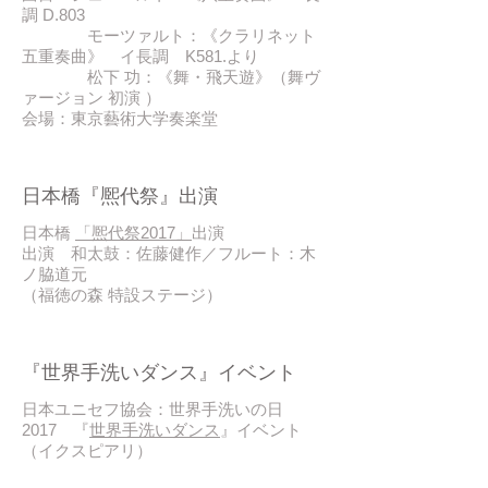
調 D.803
モーツァルト：《クラリネット
五重奏曲》 イ長調 K581.より
松下 功：《舞・飛天遊》（舞ヴ
ァージョン 初演 ）
会場：東京藝術大学奏楽堂
2017/11
日本橋『熈代祭』出演
日本橋
「熈代祭2017」
出演
出演 和太鼓：佐藤健作／フルート：木
ノ脇道元
（福徳の森 特設ステージ）
2017/10
『世界手洗いダンス』イベント
日本ユニセフ協会：世界手洗いの日
2017 『
世界手洗いダンス
』イベント
（イクスピアリ）