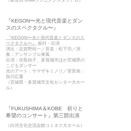
2017 / 03
『KEGON〜光と現代音楽とダン
スのスペクタクル〜』
『KEGON〜光と現代音楽とダンスのス
ペクタクル〜』
振付・出演
演出：志賀野桂一／音楽：松下功／演
奏：アンサンブル東風
出演：佐取純子、多賀城市ほか宮城県の
こどもダンサー
光のアート：ヤマザキミノリ／背景画：
加川広重
（宮城県・多賀城市文化センター大ホー
ル）
2017 / 03
『FUKUSHIMA＆KOBE 祈りと
希望のコンサート』第三部出演
（白河文化交流会館コミネス大ホール）