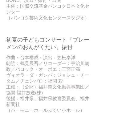
BONE』演出・振付・出演
主催：国際交流基金バンコク日本文化セ
ンター
（バンコク芸術文化センタースタジオ）
2016/ 06
初夏の子どもコンサート『ブレー
メンのおんがくたい』振付
作曲・台本構成・演出：笠松泰洋
朗読：鶴見辰吾／リコーダー：宇治川朝
政／バロック・オーボエ：三宮正満
ヴィオラ・ダ・ガンバ：ジョシュ・チー
タム／チェンバロ：福間 彩
主催：（公財）福井県文化振興事業団／
協賛:福井放送(株)
後援：福井県、福井県教育委員会、福井
新聞社
（ハーモニーホールふくい小ホール）
2016/ 06
『竹中工務店400年の夢−時をきざ