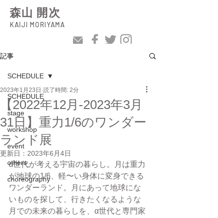
森山 開次
KAIJI MORIYAMA
記事
SCHEDULE
2023年1月23日
読了時間: 2分
SCHEDULE
【2022年12月-2023年3月
stage
31日】重力1/6のワンダー
workshop
ランド展
event
更新日：
2023年6月4日
others
α世代が考える宇宙の暮らし。月は重力
が地球の1/6、軽〜い身体に変身できる
choreography
ワンダーランド。月にあって地球にな
いものを探して、行きたくなるような
月での未来の暮らしを、α世代と専門家