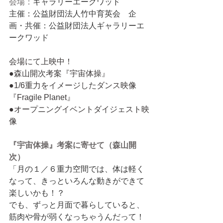
会場：
ギャラリーエークワッド
主催：公益財団法人竹中育英会　企
画・共催：公益財団法人ギャラリーエ
ークワッド
会場にて上映中！　
●森山開次考案『宇宙体操』 
●1/6重力をイメージしたダンス映像
『Fragile Planet』
●オープニングイベントダイジェスト映
像
『宇宙体操』考案に寄せて（森山開
次）
「⽉の１／６重⼒空間では、体は軽く
なって、きっといろんな動きができて
楽しいかも！？
でも、ずっと⽉⾯で暮らしていると、
筋⾁や⾻が弱くなっちゃうんだって！