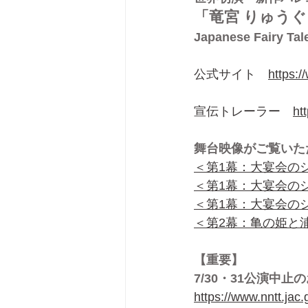
「竜宮 りゅう
Japanese Fairy Tale
公式サイト　
https:/
宣伝トレーラー　
ht
舞台映像がご覧いた
＜第1幕：大宴会の
＜第1幕：大宴会の
＜第1幕：大宴会の
＜第2幕：亀の姫と
【重要】
7/30・31公演中止
https://www.nntt.jac