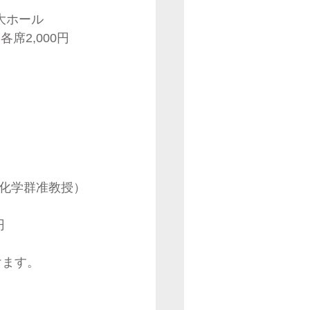
　大ホール
席2,000円
化学群准教授）
円　
けます。