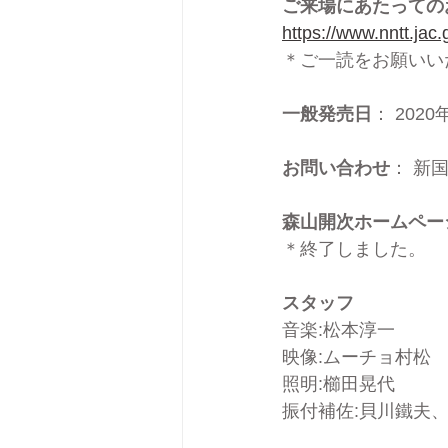
ご来場にあたっての
https://www.nntt.jac
＊ご一読をお願いい
一般発売日
： 2020
お問い合わせ
： 新国
森山開次ホームページ先
＊終了しました。
スタッフ
音楽:松本淳一
映像:ムーチョ村松
照明:櫛田晃代
振付補佐:貝川鐵夫