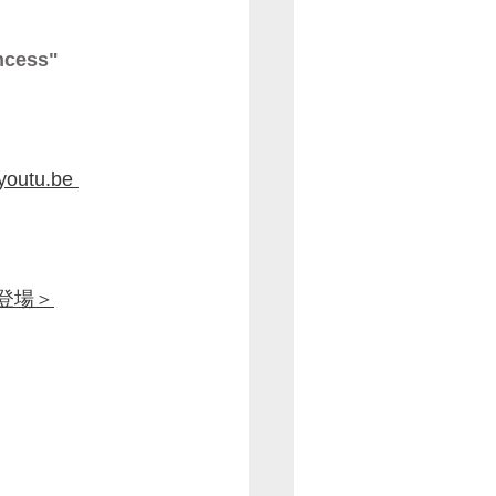
incess"
youtu.be 
登場＞