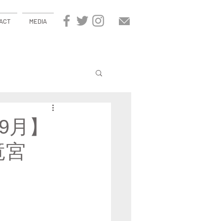
ACT
MEDIA
・9月】
『竜宮