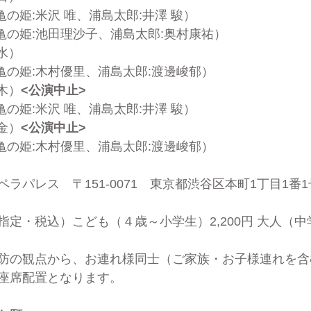
 亀の姫:米沢 唯、浦島太郎:井澤 駿）
 亀の姫:池田理沙子、浦島太郎:奥村康祐） 
（水）　
亀の姫:
木村優里、浦島太郎:渡邊峻郁）
（木）
<公演中止>
亀の姫:
米沢 唯、浦島太郎:井澤 駿
）
（金）
<公演中止>
ス 亀の姫:木村優里、浦島太郎:渡邊峻郁）
ラパレス　〒151-0071　東京都渋谷区本町1丁目1番1
指定・税込）こども（４歳～小学生）2,200円 大人（
防の観点から、お連れ様同士（ご家族・お子様連れを含
座席配置となります。