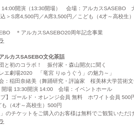
土）14:00開演（13:30開場）　会場：アルカスSASEBO
＞S席4,500円／A席3,500円／こども（4才～高校生）各
EBO　＊アルカスSASEBO20周年記念事業
ラ
アルカスSASEBO文化茶話
団と初のコラボ！　振付家・森山開次に聞く
レエ劇場2020　「竜宮 りゅうぐう」の魅力～」
会：稲田奈緒美（舞踊研究・評論家　桜美林大学芸術文
日）開場 13:30開演 14:00　会場：イベントホール
ブ】ゴールド・オレンジ会員 無料　ホワイト会員 500
ども（4才～高校生）500円
う」のチケットをご購入のお客様は無料でご観覧いただ
ラ