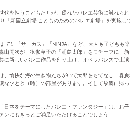
世代を担うこどもたちが、優れたバレエ芸術に触れられ
年より「新国立劇場 こどものためのバレエ劇場」を実施し
れまでに『サーカス』『NINJA』など、大人も子どもも
森山開次が、御伽草子の「浦島太郎」をモチーフに、新
共に新しいバレエ作品を創り上げ、オペラパレスで上演
は、愉快な海の生き物たちがいて太郎をもてなし、春夏
議な季とき（時）の部屋があります。そして故郷に帰っ
「日本をテーマにしたバレエ・ファンタジー」は、お子
ァンにもきっとご満足いただけることでしょう。