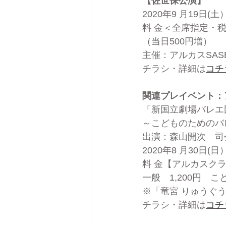
【佐世保公演】
2020年9 月19日(
料 金＜全席指定・税込
（当日500円増）
主催：アルカスSAS
チラシ・詳細は
コチ
関連プレイベント：
「新国立劇場バレエ
～こどものためのバ
出演：森山開次　司
2020年8 月30日(
料 金【アルカスクラ
一般　1,200円　こ
※「竜宮 りゅうぐ
チラシ・詳細は
コチ