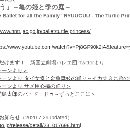
ぐう」～亀の姫と季の庭～
 Ballet for all the Family "RYUUGUU - The Turtle Pr
/www.nntt.jac.go.jp/ballet/turtle-princess/
tps://www.youtube.com/watch?v=Pj8GF90k2iA&feature=
だけます！
　新国立劇場バレエ団 Twitterより
シーンより＞
シーンより タイ女将と金魚舞妓の踊り～イカす３兄弟の
シーンより サメ用心棒の踊り＞
浦島太郎のパ・ド・ドゥ～ずっとここに＞
のお知らせ
（2020.7.29updated）
.go.jp/release/detail/23_017698.htm
l