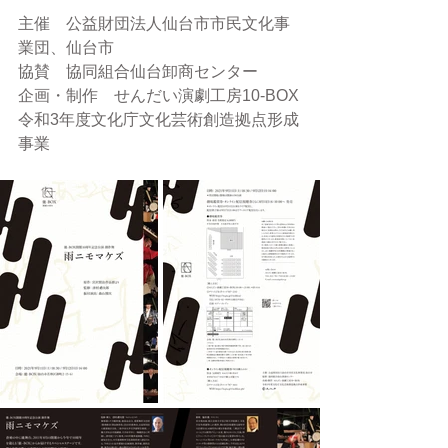
主催　公益財団法人仙台市市民文化事
業団、仙台市　
協賛　協同組合仙台卸商センター
企画・制作　せんだい演劇工房10-BOX
令和3年度文化庁文化芸術創造拠点形成
事業　