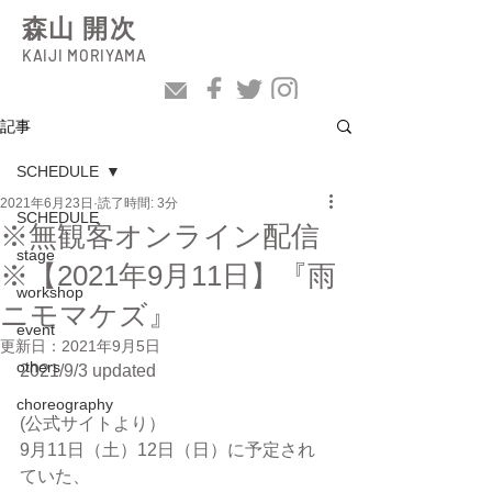
森山 開次
KAIJI MORIYAMA
記事
SCHEDULE
2021年6月23日
読了時間: 3分
SCHEDULE
※無観客オンライン配信
stage
※【2021年9月11日】『雨
workshop
ニモマケズ』
event
更新日：
2021年9月5日
others
2021/9/3 updated
choreography
(公式サイトより）
9月11日（土）12日（日）に予定され
ていた、