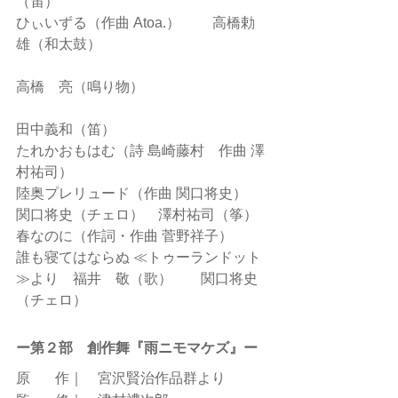
（笛）
ひぃいずる（作曲 Atoa.） 　　高橋勅
雄（和太鼓）　
高橋　亮（鳴り物）
田中義和（笛）
たれかおもはむ（詩 島崎藤村　作曲 澤
村祐司）
陸奥プレリュード（作曲 関口将史）　
関口将史（チェロ）　澤村祐司（筝）
春なのに（作詞・作曲 菅野祥子）　
誰も寝てはならぬ ≪トゥーランドット
≫より　福井　敬（歌）　　関口将史
（チェロ）
ー第２部　創作舞『雨ニモマケズ』ー
原   　作｜　宮沢賢治作品群より