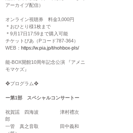
アーカイブ配信）
オンライン視聴券　料金3,000円　
＊おひとり様1枚まで　
＊9月17日17:59まで購入可能
チケットぴあ（Pコード787-364）　
WEB：
https://w.pia.jp/t/nohbox-pls/
能-BOX開館10周年記念公演 『アメニ
モマケズ』
❖プログラム❖
ー第1部　スペシャルコンサートー
祝賀謡　四海波                  津村禮次
郎　　
一管　真之音取                  田中義和