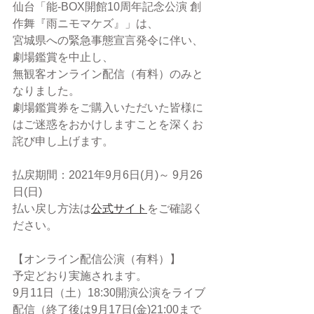
仙台「能-BOX開館10周年記念公演 創
作舞『雨ニモマケズ』」は、
宮城県への緊急事態宣言発令に伴い、
劇場鑑賞を中止し、
無観客オンライン配信（有料）のみと
なりました。
劇場鑑賞券をご購入いただいた皆様に
はご迷惑をおかけしますことを深くお
詫び申し上げます。
払戻期間：2021年9月6日(月)～ 9月26
日(日)
払い戻し方法は
公式サイト
をご確認く
ださい。
【オンライン配信公演（有料）】
予定どおり実施されます。
9月11日（土）18:30開演公演をライブ
配信（終了後は9月17日(金)21:00まで