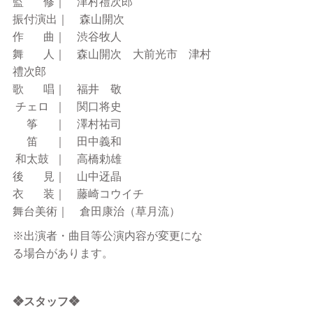
監　   修｜　津村禮次郎　　
振付演出｜　森山開次　　
作　   曲｜　渋谷牧人
舞　   人｜　森山開次　大前光市　津村
禮次郎
歌   　唱｜　福井　敬
 チェロ  ｜　関口将史
　 筝　  ｜　澤村祐司
　 笛  　｜　田中義和
 和太鼓  ｜　高橋勅雄
後   　見｜　山中迓晶
衣   　装｜　藤崎コウイチ
舞台美術｜　倉田康治（草月流）
※出演者・曲目等公演内容が変更にな
る場合があります。
❖スタッフ❖