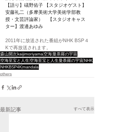
【語り】礒野佑子 【スタジオゲスト】
安藤礼二
（多摩美術大学美術学部教
授・文芸評論家）　【スタジオキャス
ター】渡邊あゆみ
2011年に放送された番組がNHK BSP４
Kで再放送されます。
森山開次
kaijimoriyama
空海
曼荼羅の宇宙
空海至宝と人生
空海至宝と人生曼荼羅の宇宙
NHK
NHKBSP4K
mandala
others
すべて表示
最新記事