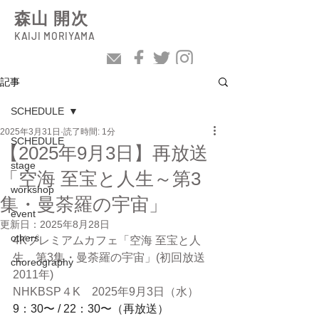
森山 開次
KAIJI MORIYAMA
記事
SCHEDULE
2025年3月31日
読了時間: 1分
SCHEDULE
【2025年9月3日】再放送
stage
「空海 至宝と人生～第3
workshop
集・曼荼羅の宇宙」
event
更新日：
2025年8月28日
others
4Kプレミアムカフェ「空海 至宝と人
生　第3集・曼荼羅の宇宙」(初回放送
choreography
2011年)
NHKBSP４K　2025年9月3日（水）
9：30〜 / 22：30〜（再放送）