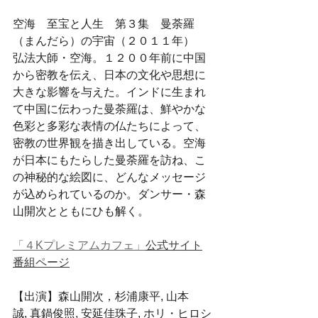
空海　至宝と人生　第３集　曼荼羅
（まんだら）の宇宙（２０１１年）　
弘法大師・空海。１２００年前に中国
から密教を伝え、日本の文化や思想に
大きな影響を与えた。インドに生まれ
て中国に伝わった曼荼羅は、鮮やかな
色彩と多彩な表情の仏たちによって、
密教の世界観を描き出している。空海
が日本にもたらした曼荼羅を訪ね、こ
の神秘的な絵図に、どんなメッセージ
が込められているのか。ダンサー・森
山開次とともにひも解く。
「４Kプレミアムカフェ」
公式サイト
番組ページ
【出演】森山開次，杉浦康平, 山本
誠, 真鍋俊照, 安延佳珠子, ホリ・ヒロシ 