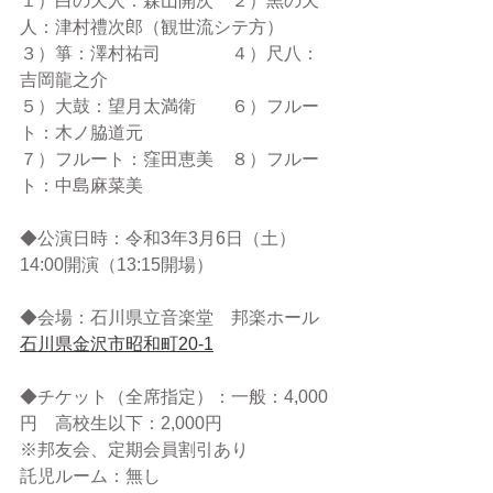
１）白の天人：森山開次　２）黒の天
人：津村禮次郎（観世流シテ方）
３）箏：澤村祐司　　　　４）尺八：
吉岡龍之介
５）大鼓：望月太満衛　　６）フルー
ト：木ノ脇道元
７）フルート：窪田恵美　８）フルー
ト：中島麻菜美
◆公演日時：令和3年3月6日（土）
14:00開演（13:15開場）
◆会場：石川県立音楽堂　邦楽ホール
石川県金沢市昭和町20-1
◆チケット（全席指定）：一般：4,000
円　高校生以下：2,000円　　
※邦友会、定期会員割引あり
託児ルーム：無し