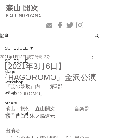
森山 開次
KAIJI MORIYAMA
記事
SCHEDULE
2021年1月13日
読了時間: 2分
SCHEDULE
【2021年3月6日】
stage
『HAGOROMO』金沢公演
workshop
『芸の鼓動』内　　第3部　　
event
「HAGOROMO」
others
演出・振付：森山開次　　　　音楽監
choreography
修・作曲：木ノ脇道元
出演者