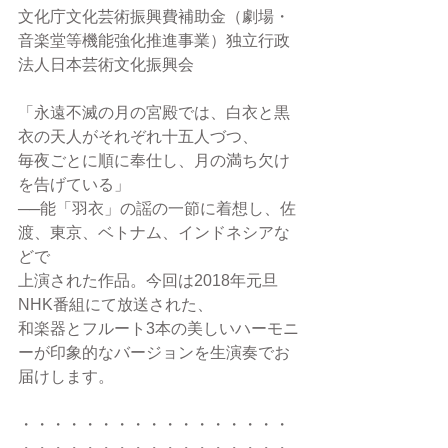
文化庁文化芸術振興費補助金（劇場・
音楽堂等機能強化推進事業）独立行政
法人日本芸術文化振興会
「永遠不滅の月の宮殿では、白衣と黒
衣の天人がそれぞれ十五人づつ、
毎夜ごとに順に奉仕し、月の満ち欠け
を告げている」
──能「羽衣」の謡の一節に着想し、佐
渡、東京、ベトナム、インドネシアな
どで
上演された作品。今回は2018年元旦
NHK番組にて放送された、
和楽器とフルート3本の美しいハーモニ
ーが印象的なバージョンを生演奏でお
届けします。
・・・・・・・・・・・・・・・・・