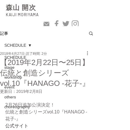
森山 開次
KAIJI MORIYAMA
記事
SCHEDULE
2018年4月27日
読了時間: 2分
SCHEDULE
【2019年2月22日〜25日】
stage
伝統と創造シリーズ
workshop
vol.10『HANAGO -花子-』
event
更新日：
2019年2月8日
others
2月26日追加公演決定！
choreography
伝統と創造シリーズvol.10『HANAGO -
花子-』
公式サイト