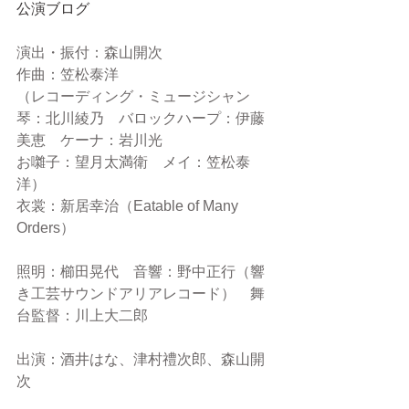
公演ブログ
演出・振付：森山開次
作曲：笠松泰洋
（レコーディング・ミュージシャン　
琴：北川綾乃　バロックハープ：伊藤
美恵　ケーナ：岩川光　
お囃子：望月太満衛　メイ：笠松泰
洋）
衣裳：新居幸治（Eatable of Many 
Orders）
照明：櫛田晃代　音響：野中正行（響
き工芸サウンドアリアレコード）　舞
台監督：川上大二郎
出演：酒井はな、津村禮次郎、森山開
次