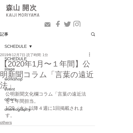
森山 開次
KAIJI MORIYAMA
記事
SCHEDULE
2019年12月7日
読了時間: 1分
SCHEDULE
【2020年1月〜１年間】公
stage
明新聞コラム「言葉の遠近
workshop
法」
event
公明新聞文化欄コラム「言葉の遠近法
others
を１年間担当。
1/29（水）以降４週に1回掲載されま
choreography
す。
others